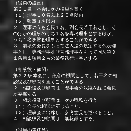
（役員の設置）
第２１条 本会に次の役員を置く。
（１）理事１０名以上２０名以内
（２）監事３名以内
２ 理事のうち会長１名、副会長若干名とし、そ
のほかの理事のうち１名を専務理事とするほか、
うち１名を常務理事とすることができる。
３ 前項の会長をもって法人法の規定する代表理
事とし、専務理事及び常務理事をもって同法第９
１条第１項第２号の業務執行理事とする。
（相談役・顧問）
第２２条 本会に、任意の機関として、若干名の相
談役及び顧問を置くことができる。
２ 相談役及び顧問は、理事会の決議を経て会長
が委嘱する。
３ 相談役及び顧問は、次の職務を行う。
（１）会長の相談に応じること。
（２）理事会に出席し、参考意見を述べること。
４ 相談役及び顧問は、無報酬とする。
（役員の選任等）