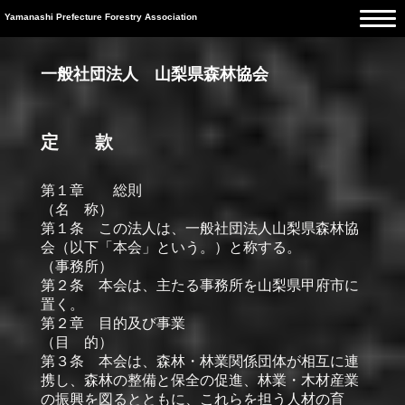
Yamanashi Prefecture Forestry Association
一般社団法人 山梨県森林協会
定 款
第１章 総則
（名 称）
第１条 この法人は、一般社団法人山梨県森林協
会（以下「本会」という。）と称する。
（事務所）
第２条 本会は、主たる事務所を山梨県甲府市に
置く。
第２章 目的及び事業
（目 的）
第３条 本会は、森林・林業関係団体が相互に連
携し、森林の整備と保全の促進、林業・木材産業
の振興を図るとともに、これらを担う人材の育