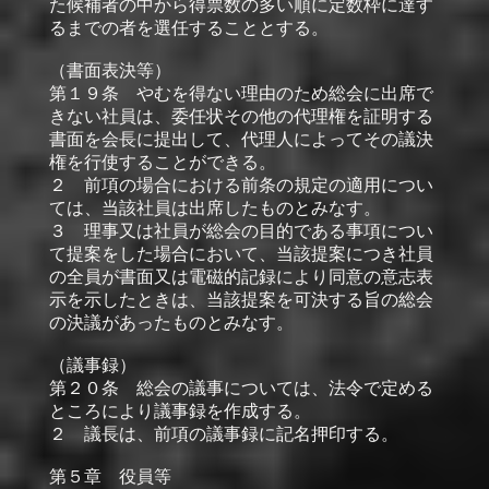
た候補者の中から得票数の多い順に定数枠に達す
るまでの者を選任することとする。
（書面表決等）
第１９条 やむを得ない理由のため総会に出席で
きない社員は、委任状その他の代理権を証明する
書面を会長に提出して、代理人によってその議決
権を行使することができる。
２ 前項の場合における前条の規定の適用につい
ては、当該社員は出席したものとみなす。
３ 理事又は社員が総会の目的である事項につい
て提案をした場合において、当該提案につき社員
の全員が書面又は電磁的記録により同意の意志表
示を示したときは、当該提案を可決する旨の総会
の決議があったものとみなす。
（議事録）
第２０条 総会の議事については、法令で定める
ところにより議事録を作成する。
２ 議長は、前項の議事録に記名押印する。
第５章 役員等