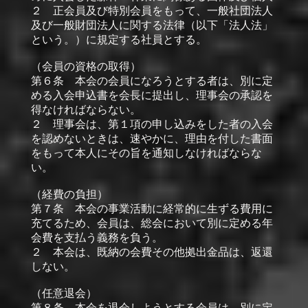
２ 正会員及び特別会員をもって、一般社団法人
及び一般財団法人に関する法律（以下「法人法」
という。）に規定する社員とする。
（会員の資格の取得）
第６条 本会の会員になろうとする者は、別に定
める入会申込書を会長に提出し、理事会の承認を
得なければならない。
２ 理事会は、第１項の申し込みをした者の入会
を認めないときは、速やかに、理由を付した書面
をもって本人にその旨を通知しなければならな
い。
（経費の負担）
第７条 本会の事業活動に経常的に生ずる費用に
充てるため、会員は、総会において別に定める年
会費を支払う義務を負う。
２ 本会は、既納の会費その他拠出金品は、返還
しない。
（任意退会）
第８条 本会を退会しようとする会員は、別に定