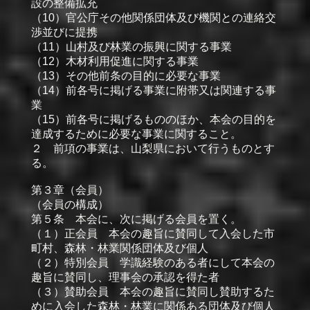
設の整備拡充
（10）官公庁その他関係団体及び機関との連絡交
渉並びに提携
（11）山村及び林業の振興に関する事業
（12）木材利用促進に関する事業
（13）その他前条の目的に必要な事業
（14）前各号に掲げる事業に附帯又は関連する事
業
（15）前各号に掲げるもののほか、本会の目的を
達成するために必要な事業に関すること。
２ 前項の事業は、山梨県において行うものとす
る。
第３章（会員）
（会員の構成）
第５条 本会に、次に掲げる会員を置く。
（１）正会員 本会の趣旨に賛同して入会した市
町村、森林・林業関係団体及び個人
（２）特別会員 学識経験のある者にして本会の
趣旨に賛同し、理事会の承認を得た者
（３）賛助会員 本会の趣旨に賛同し賛助するた
めに入会した森林・林業に関係ある団体及び個人