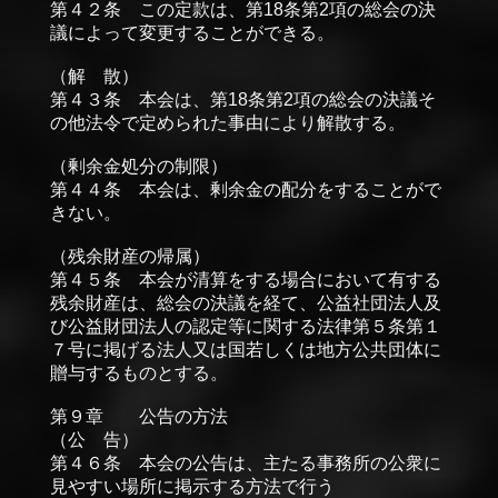
第４２条 この定款は、第18条第2項の総会の決
議によって変更することができる。
（解 散）
第４３条 本会は、第18条第2項の総会の決議そ
の他法令で定められた事由により解散する。
（剰余金処分の制限）
第４４条 本会は、剰余金の配分をすることがで
きない。
（残余財産の帰属）
第４５条 本会が清算をする場合において有する
残余財産は、総会の決議を経て、公益社団法人及
び公益財団法人の認定等に関する法律第５条第１
７号に掲げる法人又は国若しくは地方公共団体に
贈与するものとする。
第９章 公告の方法
（公 告）
第４６条 本会の公告は、主たる事務所の公衆に
見やすい場所に掲示する方法で行う