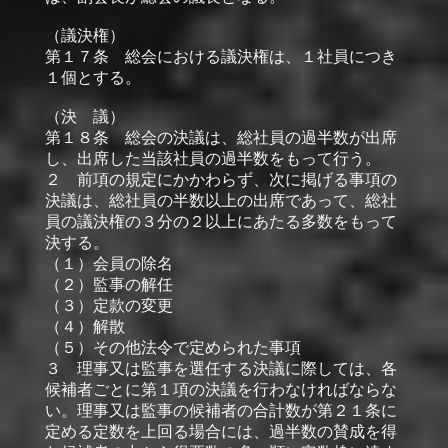
（議決権）
第１７条 総会における議決権は、１社員につき
１個とする。
（決 議）
第１８条 総会の決議は、総社員の過半数が出席
し、出席した当該社員の過半数をもって行う。
２ 前項の規定にかかわらず、次に掲げる事項の
決議は、総社員の半数以上の出席であって、総社
員の議決権の３分の２以上にあたる多数をもって
決する。
（１）会員の除名
（２）監事の解任
（３）定款の変更
（４）解散
（５）その他法令で定められた事項
３ 理事又は監事を選任する決議に際しては、各
候補者ごとに第１項の決議を行わなければならな
い。理事又は監事の候補者の合計数が第２１条に
定める定数を上回る場合には、過半数の賛成を得