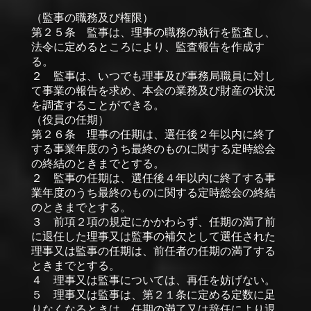
（監事の職務及び権限）
第２５条 監事は、理事の職務の執行を監査し、
法令に定めるところにより、監査報告を作成す
る。
２ 監事は、いつでも理事及び事務局職員に対し
て事業の報告を求め、本会の業務及び財産の状況
を調査することができる。
（役員の任期）
第２６条 理事の任期は、選任後２年以内に終了
する事業年度のうち最終のものに関する定時総会
の終結のときまでとする。
２ 監事の任期は、選任後４年以内に終了する事
業年度のうち最終のものに関する定時総会の終結
のときまでとする。
３ 前項２項の規定にかかわらず、任期の満了前
に退任した理事又は監事の補欠として選任された
理事又は監事の任期は、前任者の任期の満了する
ときまでとする。
４ 理事又は監事については、再任を妨げない。
５ 理事又は監事は、第２１条に定める定数に足
りなくなるときは、任期の満了又は辞任により退