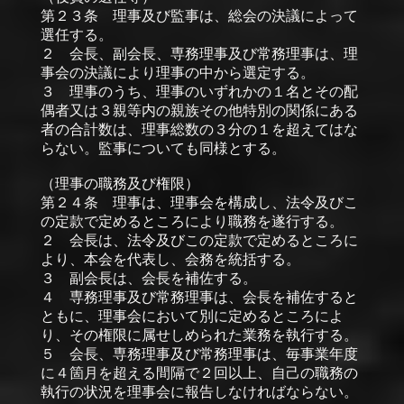
第２３条 理事及び監事は、総会の決議によって
選任する。
２ 会長、副会長、専務理事及び常務理事は、理
事会の決議により理事の中から選定する。
３ 理事のうち、理事のいずれかの１名とその配
偶者又は３親等内の親族その他特別の関係にある
者の合計数は、理事総数の３分の１を超えてはな
らない。監事についても同様とする。
（理事の職務及び権限）
第２４条 理事は、理事会を構成し、法令及びこ
の定款で定めるところにより職務を遂行する。
２ 会長は、法令及びこの定款で定めるところに
より、本会を代表し、会務を統括する。
３ 副会長は、会長を補佐する。
４ 専務理事及び常務理事は、会長を補佐すると
ともに、理事会において別に定めるところによ
り、その権限に属せしめられた業務を執行する。
５ 会長、専務理事及び常務理事は、毎事業年度
に４箇月を超える間隔で２回以上、自己の職務の
執行の状況を理事会に報告しなければならない。