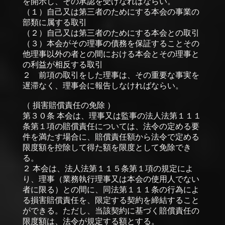
を開示し、その承認を受けなればならい。
（１）自己又は第三者のためにする本会の事業の
部類に属する取引
（２）自己又は第三者のためにする本会との取引
（３）本会がその理事の債務を保証することその
他理事以外の者との間における本会とその理事と
の利益が相反する取引
２ 前項の取引をした理事は、その重要な事実を
遅滞なく、理事会に報告しなければならい。
（ 損害賠償責任の免除 ）
第３０条 本会は、理事又は監事の法人法第１１１
条第１項の賠償責任については、法令の定める要
件を満たす場合に、賠償責任額から法令で定める
限度額を控除して得た額を限度として免除でき
る。
２ 本会は、法人法第１１５条第１項の規定によ
り、理事（業務執行理事又は本会の使用人でない
者に限る）との間に、同法第１１１条の行為によ
る損害賠償責任を、限定する契約を締結すること
ができる。ただし、当該契約に基づく賠償責任の
限度額は、法令が規定する額とする。