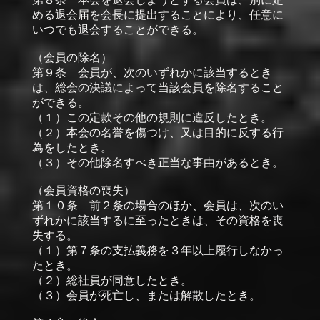
める退会届を会長に提出することにより、任意に
いつでも退会することができる。
（会員の除名）
第９条 会員が、次のいずれかに該当するとき
は、総会の決議によって当該会員を除名すること
ができる。
（１）この定款その他の規則に違反したとき。
（２）本会の名誉を傷つけ、又は目的に反する行
為をしたとき。
（３）その他除名すべき正当な事由があるとき。
（会員資格の喪失）
第１０条 前２条の場合のほか、会員は、次のい
ずれかに該当するに至ったときは、その資格を喪
失する。
（１）第７条の支払義務を３年以上履行しなかっ
たとき。
（２）総社員が同意したとき。
（３）会員が死亡し、または解散したとき。