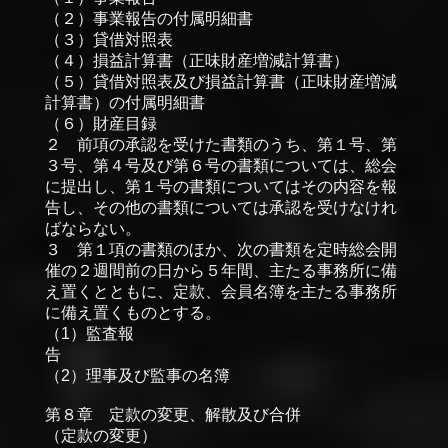
（２）事業報告の付属明細書
（３）貸借対照表
（４）損益計算書（正味財産増減計算書）
（５）貸借対照表及び損益計算書（正味財産増減
計算書）の付属明細書
（６）財産目録
２ 前項の承認を受けた書類のうち、第１号、第
３号、第４号及び第６号の書類については、総会
に提出し、第１号の書類についてはその内容を報
告し、その他の書類については承認を受けなけれ
ばならない。
３ 第１項の書類のほか、次の書類を定時総会開
催の２週間前の日から５年間、主たる事務所に備
え置くとともに、定款、会員名簿を主たる事務所
に備え置くものとする。
（1）監査報
（2）理事及び監事の名簿
第８章 定款の変更、解散及び合併
（定款の変更）