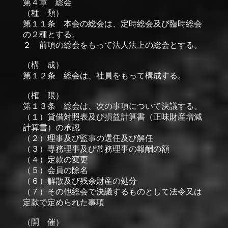
第４章 総会
（種 類）
第１１条 本会の総会は、定時総会及び臨時総会
の２種とする。
２ 前項の総会をもって法人法上の総会とする。
（構 成）
第１２条 総会は、社員をもって構成する。
（権 限）
第１３条 総会は、次の事項について決議する。
（１）貸借対照表及び損益計算書（正味財産増減
計算書）の承認
（２）理事及び監事の選任及び解任
（３）専務理事及び常務理事の報酬の額
（４）定款の変更
（５）会員の除名
（６）解散及び残余財産の処分
（７）その他総会で決議するものとして法令又は
定款で定められた事項
（開 催）