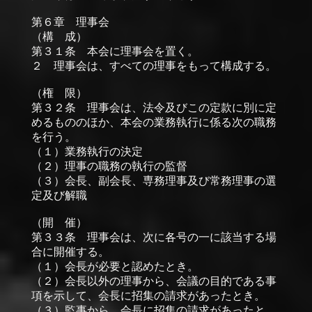
第６章 理事会
（構 成）
第３１条 本会に理事会を置く。
２ 理事会は、すべての理事をもって構成する。
（権 限）
第３２条 理事会は、法令及びこの定款に別に定
めるもののほか、本会の業務執行に係る次の職務
を行う。
（１）業務執行の決定
（２）理事の職務の執行の監督
（３）会長、副会長、専務理事及び常務理事の選
定及び解職
（開 催）
第３３条 理事会は、次に各号の一に該当する場
合に開催する。
（１）会長が必要と認めたとき。
（２）会長以外の理事から、会議の目的である事
項を示して、会長に招集の請求があったとき。
（３）監事から、会長に招集の請求があったと