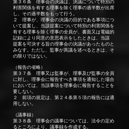
第３６条 理事会の決議は、決議について特別の
利害関係を有する理事を除く理事の過半数が出席
し、その過半数をもって行う。
２ 理事が、理事会の決議の目的である事項につ
いて提案し、当該提案について特別の利害関係を
有する理事を除く理事の全員が、書面又は電磁的
記録により同意の意思表示をしたときは、当該
提案を可決する旨の理事会の決議があったものと
みなす。ただし、監事が異議を述べるときは、そ
の限りではない。
（報告の省略）
第３７条 理事又は監事が、理事及び監事の全員
に対し、理事会に報告すべき事項を通知した場合
においては、当該事項を理事会に報告することを
要しない。
２ 前項の規定は、第２４条第５項の報告には適
用しない。
（議事録）
第３８条 理事会の議事については、法令の定め
るところにより、議事録を作成する。