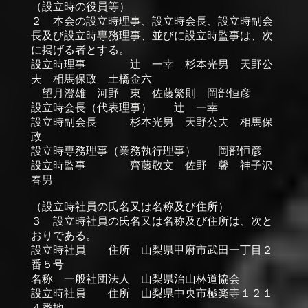
（設立時の役員等）
２ 本会の設立時理事、設立時会長、設立時副会
長及び設立時専務理事、並びに設立時監事は、次
に掲げる者とする。
設立時理事 辻 一幸 杉本光男 天野公
夫 相馬保政 土橋金六
望月澄雄 河野 東 佐藤繁則 岡部恒彦
設立時会長（代表理事） 辻 一幸
設立時副会長 杉本光男 天野公夫 相馬保
政
設立時専務理事（業務執行理事） 岡部恒彦
設立時監事 齊藤敬文 佐野 馨 神子沢
春男
（設立時社員の氏名又は名称及び住所）
３ 設立時社員の氏名又は名称及び住所は、次と
おりである。
設立時社員 住所 山梨県甲府市武田一丁目２
番５号
名称 一般社団法人 山梨県治山林道協会
設立時社員 住所 山梨県中央市極楽寺１２１
４番地