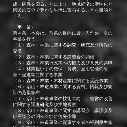
成・確保を図ることにより、地域経済の活性化と
県民の安全で豊かな生活に寄与することを目的と
する。
（事 業）
第４条 本会は、前条の目的に資するため、次の
事業を行う。
（１）森林・林業に関する調査・研究及び情報の
交換
（２）森林・林業に関する講習会の開催
（３）森林・林業行政等への協力及び意見の具申
（４）林業担い手の確保・育成、雇用管理の改
善・促進等に関する事業
（５）森林・林業・木材産業に関する受託事業
（６）治山・林道事業に関する資料、情報及び統
計の蒐集頒布
（７）治山・林道事業の技術の向上、経営の改善
に関する調査研究及び実地視察
（８）治山・林道事業に関する講習会、講演会及
び座談会の開催並びに啓発指導
（９）治山・林道事業に従事する者の福利厚生施