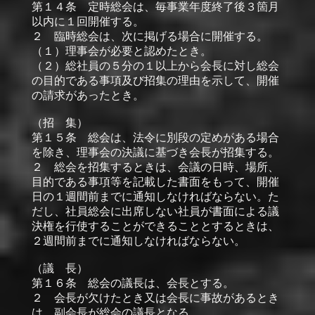
第１４条 定時総会は、毎事業年度終了後３箇月
以内に１回開催する。
２ 臨時総会は、次に掲げる場合に開催する。
（１）理事会が必要と認めたとき。
（２）総社員の５分の１以上から会長に対し総会
の目的である事項及び招集の理由を示して、開催
の請求があったとき。
（招 集）
第１５条 総会は、法令に別段の定めがある場合
を除き、理事会の決議に基づき会長が招集する。
２ 総会を招集するときは、会議の日時、場所、
目的である事項等を記載した書面をもって、開催
日の１週間前までに通知しなければならない。た
だし、社員総会に出席しない社員が書面による議
決権を行使することができることとするときは、
２週間前までに通知しなければならない。
（議 長）
第１６条 総会の議長は、会長とする。
２ 会長が欠けたとき又は会長に事故があるとき
は、副会長が総会の議長となる。