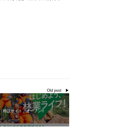
。
Old post ▶
 特設サイト」オープン!!