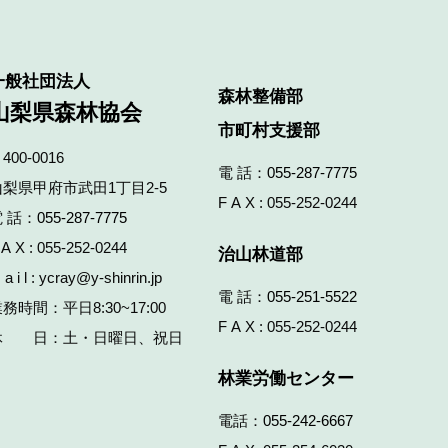
一般社団法人
森林整備部
山梨県森林協会
市町村支援部
400-0016
電 話：
055-287-7775
山梨県甲府市武田1丁目2‐5
F A X : 055-252-0244
 話：
055-287-7775
 A X : 055-252-0244
治山林道部
 a i l : ycray@y-shinrin.jp
電 話：
055-251-5522
務時間：平日8:30~17:00
F A X : 055-252-0244
休 日：土・日曜日、祝日
林業労働センター
電話：
055-242-6667