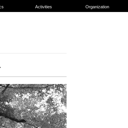
cs
Activities
Organization
て