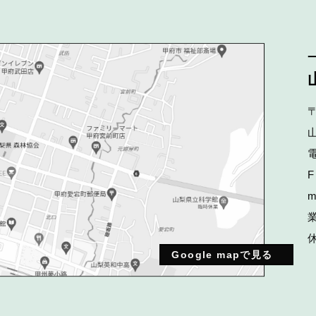
〒
電
F
m
業
Google mapで見る