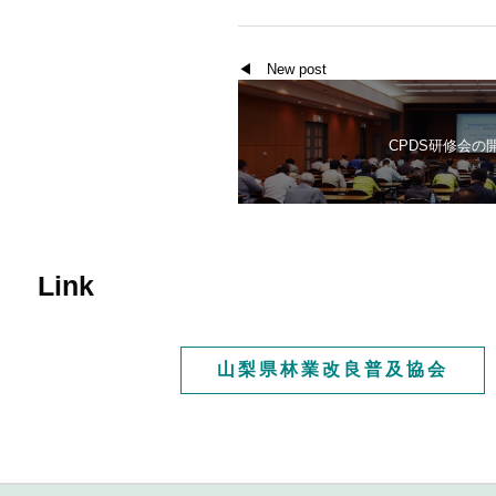
◀ New post
CPDS研修会の
Link
山梨県林業改良普及協会